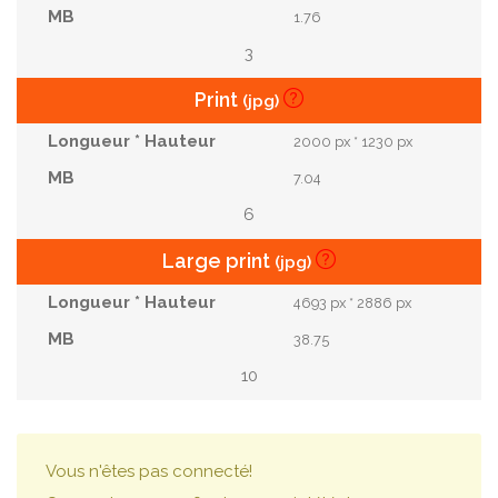
Brouillard Ville
Paysages Rustiques
1.76
Touriste Vietnamien
Plateau De Da Lat
3
Da Lat Campagne
Plateau Vietnamien
Print
(jpg)
Da Lat Touriste
Nuages ​​de Brume
2000 px * 1230 px
Mystère Scène
Projet Soleil
7.04
6
Large print
(jpg)
4693 px * 2886 px
38.75
10
Vous n'êtes pas connecté!