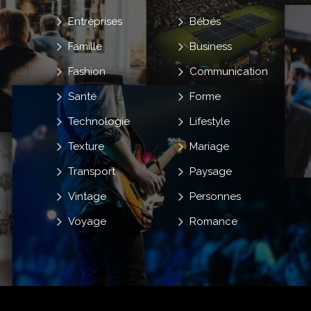
Entreprises
Bébés
Famille
Business
Fashion
Communication
Santé
Forme
Technologie
Lifestyle
Texture
Mariage
Transport
Paysage
Vintage
Personnes
Voyage
Romance