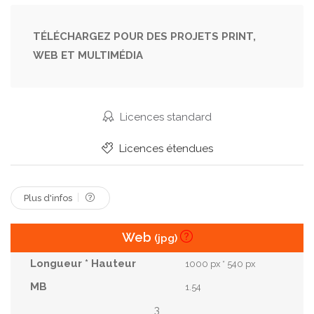
Internet
Homme D'affaires
Web
Site Web
Médias
Virtuel
Cyberespace
Analyse
TÉLÉCHARGEZ POUR DES PROJETS PRINT,
WEB ET MULTIMÉDIA
Graphique
Sélectionner
Sécurisé
Cyber
Interface
Multimédia
Logiciel
Tactile
Statistique
Application
Piratage
Licences standard
Hologramme
Briefing
Rendu 3d
Licences étendues
Plus d'infos
Web
(jpg)
1000 px * 540 px
1.54
3