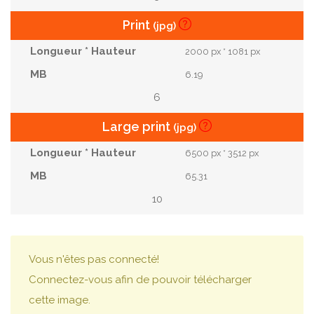
Print
(jpg)
2000 px * 1081 px
6.19
6
Large print
(jpg)
6500 px * 3512 px
65.31
10
Vous n'êtes pas connecté!
Connectez-vous afin de pouvoir télécharger
cette image.