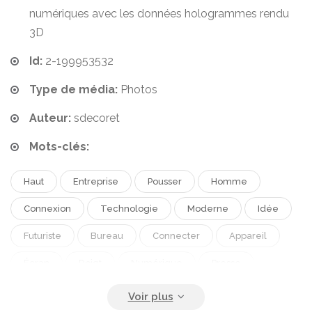
numériques avec les données hologrammes rendu
3D
Id:
2-199953532
Type de média:
Photos
Auteur:
sdecoret
Mots-clés:
Haut
Entreprise
Pousser
Homme
Connexion
Technologie
Moderne
Idée
Futuriste
Bureau
Connecter
Appareil
Écran
Doigt
Numérique
Presse
Touche
Mondial
Réseau
Données