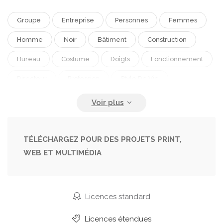
Groupe
Entreprise
Personnes
Femmes
Homme
Noir
Bâtiment
Construction
Bureau
Costume
Doigts
Fonctionnement
Directeur
Profession
Style De Vie
Homme D'affaires
Planification
Casque
À L'intérieur
Variation
Occupé.
Manuel
Dur
Ingénierie
Site
Plan
Sérieux
TÉLÉCHARGEZ POUR DES PROJETS PRINT,
WEB ET MULTIMÉDIA
Architecte
Bâtiments
Travail D'équipe
Ingénieur
Entrepreneur
Montrant
Réunion
Femme D'affaires
Paperasse
Licences standard
Casque De Chantier
Et...
Dames
Licences étendues