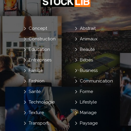
Concept
Abstrait
Construction
Animaux
Education
Beauté
Entreprises
Bébés
Famille
Business
Fashion
Communication
Santé
Forme
Technologie
Lifestyle
Texture
Mariage
Transport
Paysage