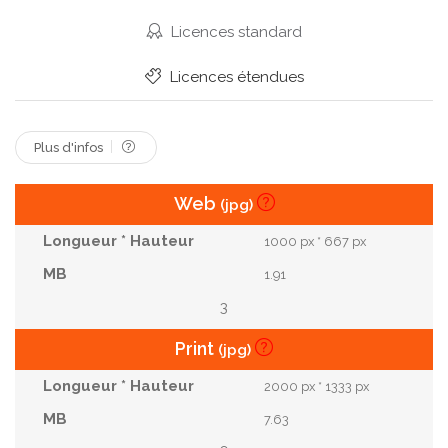
Flou
Neigeux
Tempête
Chute
Licences standard
Tempête De Neige
Congère
Blizzard.
Licences étendues
Bokeh !
Hivernal
Scintillant
Plus d'infos
Web
(jpg)
1000 px * 667 px
1.91
3
Print
(jpg)
2000 px * 1333 px
7.63