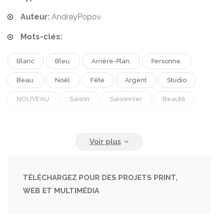
Auteur:
AndreyPopov
Mots-clés:
Blanc
Bleu.
Arrière-Plan.
Personne.
Beau.
Noël
Fête
Argent
Studio
NOUVEAU
Saison
Saisonnier
Beauté
Scène
Nature
Frais
Éclat
Automne
Météo
Turquoise
Froid.
Décembre.
Gel
Neige
Hiver
Année
Geler
Arrière-Plan
Mouvement
Se Brouiller
TÉLÉCHARGEZ POUR DES PROJETS PRINT,
WEB ET MULTIMÉDIA
Paillettes
À L'intérieur
Glacé
Glace.
Glacial
Chute De Neige
Congelé
Éclater