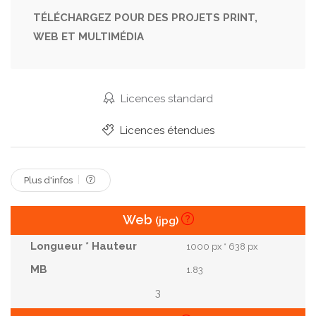
Terre
Planète
Web
Monde
Cerf
TÉLÉCHARGEZ POUR DES PROJETS PRINT,
WEB ET MULTIMÉDIA
Touchant
Utilisant
Science
Europe.
Globe
Carte
Continent
Robot
Cyborg
Robotique
Cyberespace
Licences standard
Amérique.
International
Réseautage
Licences étendues
Humanoïde
Hologramme
Rendu 3d
Intelligence Artificielle
Plus d'infos
Web
(jpg)
1000 px * 638 px
1.83
3