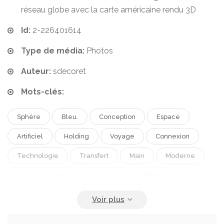
réseau globe avec la carte américaine rendu 3D
Id:
2-226401614
Type de média:
Photos
Auteur:
sdecoret
Mots-clés:
Sphère
Bleu.
Conception
Espace
Artificiel
Holding
Voyage
Connexion
Technologie
Transfert
Main
Moderne
Communication
Connecter
Doigt
Numérique
Mondial
Réseau
Données
Bras
Internet
Filet
Intelligence