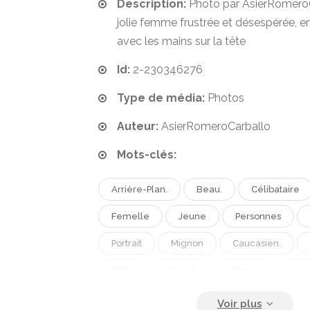
Description:
Photo par AsierRomeroC
jolie femme frustrée et désespérée, en 
avec les mains sur la tête
Id:
2-230346276
Type de média:
Photos
Auteur:
AsierRomeroCarballo
Mots-clés:
Arrière-Plan.
Beau.
Célibataire
Femelle
Jeune
Personnes
Portrait
Mignon
Caucasien.
Tête
Naturel
Affronter
Mo
Émotion
Expression
Joli
Fa