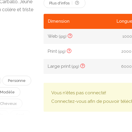
arballo. Jeune
Plus d'infos
colère et triste
Dimension
Longue
Web
(jpg)
1000 
Print
(jpg)
2000 
Large print
(jpg)
6000 
Personne
Modèle
Vous n'êtes pas connecté!
Connectez-vous afin de pouvoir téléc
Cheveux
de
Cool.
tigué