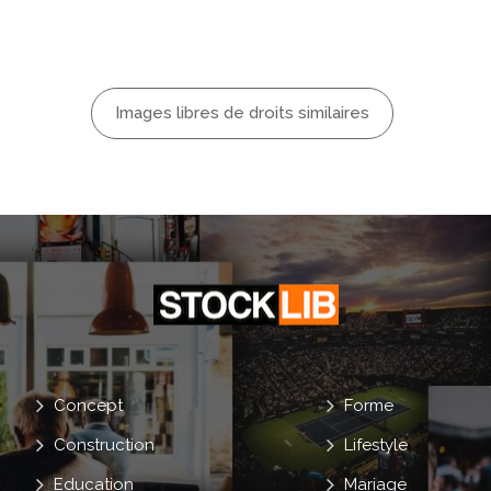
endances
f.
Douleur
Images libres de droits similaires
Bouleversé
Mal De Tête
Surmené
Exaspéré
Concept
Forme
Construction
Lifestyle
Education
Mariage