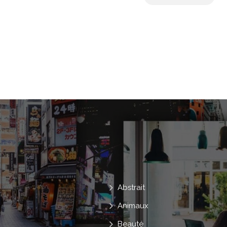
Femme
Stresser
Rester
T
Dame
Mauvais
Fou !
Attracti
Occasionnel
Sérieux
Dépression
Adolescent
Tristesse
Triste
Malade
Inquiet
Frustration
Stressé
Désagréable
Ennuyeux
Hispanique
Malheureux
Frustré
Abstrait
Animaux
Beauté