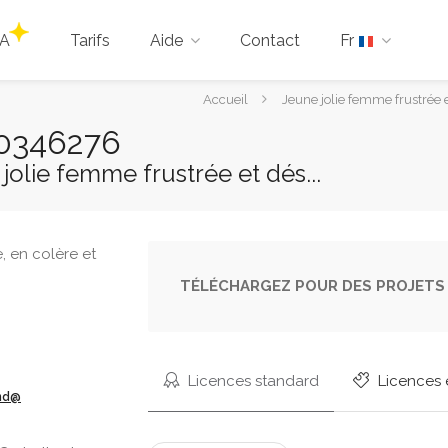
IA
Tarifs
Aide
Contact
Fr
Vous
Accueil
Jeune jolie femme frustrée et
êtes
30346276
ici :
jolie femme frustrée et dés...
TÉLÉCHARGEZ POUR DES PROJETS 
Licences standard
Licences 
ond@