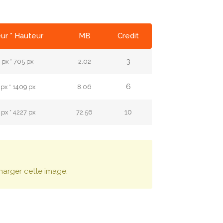
ur * Hauteur
MB
Credit
3
px * 705 px
2.02
6
px * 1409 px
8.06
10
px * 4227 px
72.56
harger cette image.