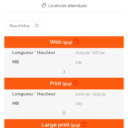
Licences étendues
Plus d'infos
Web
(jpg)
1000 px * 667 px
1.91
3
Print
(jpg)
2000 px * 1333 px
7.63
6
Large print
(jpg)