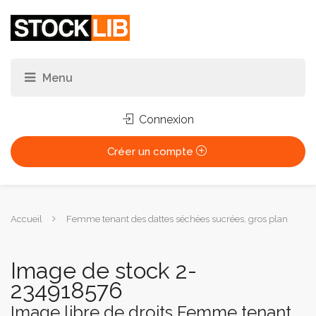
Connexion
Créer un compte
Vous
Accueil
Femme tenant des dattes séchées sucrées, gros plan
êtes
ici :
Image de stock 2-
234918576
Image libre de droits Femme tenant