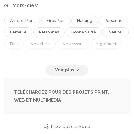
Mots-clés:
Arrière-Plan.
Gros Plan
Holding
Personne
Femelle
Personnes
Bonne Santé
Naturel
Brut
Nourriture
Nourrissant
Ingrédient
Protéine
Régime
Fruit
Savoureux
Doux
Repas
Dessert
Collation
Mûr
Manger
Mains
Date
Tropical
Végétarien
Agriculture
Poignée
Femme
TÉLÉCHARGEZ POUR DES PROJETS PRINT,
WEB ET MULTIMÉDIA
Organique
Séché
Sec
Nutritif
Exotique
Nourriture
Délicatesse
Végétalien
Dates
Licences standard