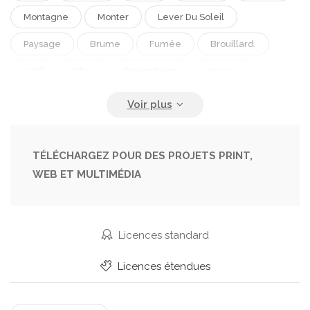
Montagne
Monter
Lever Du Soleil
Paysage
Brume
Fumée
Brouillard.
Actif
Cône
Papier Peint
Anneau
Scénique
Tourisme
Panorama
Asiatique.
Cendre
Vacances
Paysage Nuageux
Aventure
Duveteux
Atterrir
Asie
TÉLÉCHARGEZ POUR DES PROJETS PRINT,
WEB ET MULTIMÉDIA
Tournée
Mythe
Mystique
Éruption
Volcan
Destination
Java
Cratère
Caldeira
Volcanique
Indonésie
Mont
Licences standard
Surabaya
Vulkan
Bromo !
Gunung
Licences étendues
Tengger
API
Vulcano
Fangosi