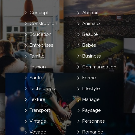
Concept
Abstrait
Construction
Animaux
Education
Beauté
Entreprises
Bébés
Famille
Business
Fashion
Communication
Santé
Forme
Technologie
Lifestyle
Texture
Mariage
Transport
Paysage
Vintage
Personnes
Voyage
Romance