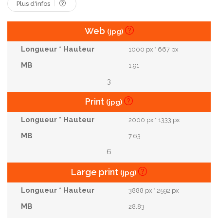
Plus d'infos
Web
(jpg)
1000 px * 667 px
1.91
3
Print
(jpg)
2000 px * 1333 px
7.63
6
Large print
(jpg)
3888 px * 2592 px
28.83