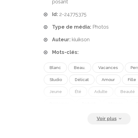
posant
Id:
2-24775375
Type de média:
Photos
Auteur:
kiuikson
Mots-clés:
Blanc
Beau.
Vacances
Per
Studio
Délicat
Amour
Fille
Jeune
Été
Adulte
Beauté
Printemps
Portrait
Mignon
C
Cheveux
Sensualité
Briller
Bonne Santé
Naturel
Blond