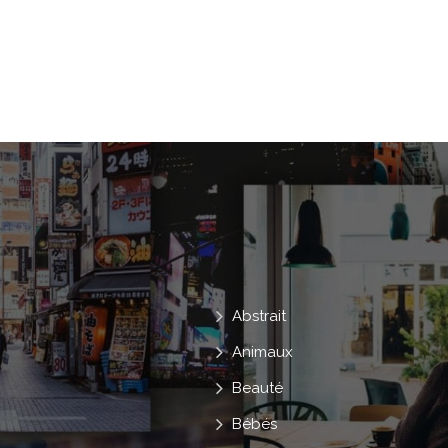
Soins
Noir
Photo
Yeux
Mode
Peau
Joli
Brillant
Charme
Femme
Doigts
Av
Faire
Se Maquiller
Corps
D
Grâce
Charmant
Regarder
Vogue
Abstrait
Animaux
Beauté
Bébés