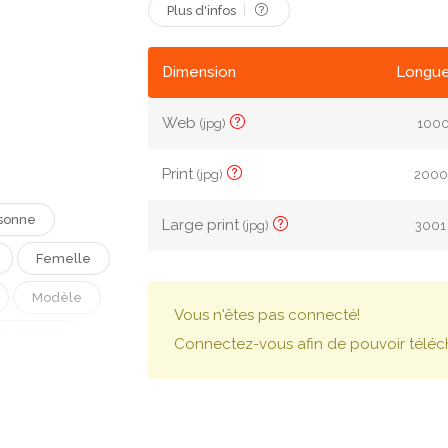
Plus d'infos
Dimension
Longue
Web
(jpg)
1000 
Print
(jpg)
2000 
sonne
Large print
(jpg)
3001 
Femelle
Modèle
Vous n'êtes pas connecté!
aucasien.
Connectez-vous afin de pouvoir téléc
Haut
Affronter