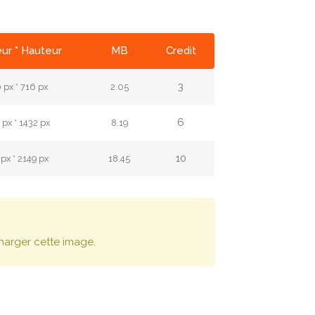
ur * Hauteur
MB
Credit
3
px * 716 px
2.05
6
px * 1432 px
8.19
10
px * 2149 px
18.45
harger cette image.