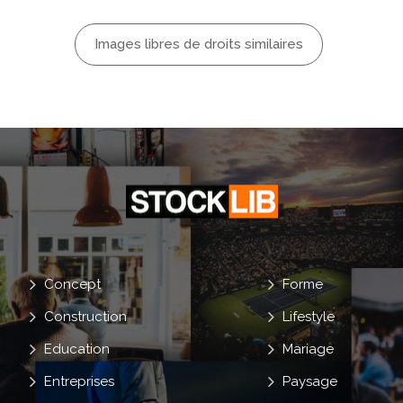
Main
Élégant
Images libres de droits similaires
ec
Bras
ame
Sexy
Concept
Forme
Construction
Lifestyle
Education
Mariage
Entreprises
Paysage