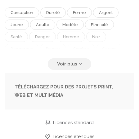
Conception
Dureté
Forme
Argent
Jeune
Adulte
Modèle
Ethnicité
Santé
Danger
Homme
Noir
Dangereux
Pouvoir
Sombre
Garçon
Sangle
Hommes
Grand
Éléments
Expression
Croix
Avec
Religion
Chaîne
Corps
Aptitude
Construire
TÉLÉCHARGEZ POUR DES PROJETS PRINT,
WEB ET MULTIMÉDIA
Crime
Gars
Sexy
Fer
Jeans
Poing
Horreur
Beau
Médicament
Yeux
Masculinité
Passion
Tatouage
Licences standard
Gangster
Mafia
Cruel
Athlétique
Licences étendues