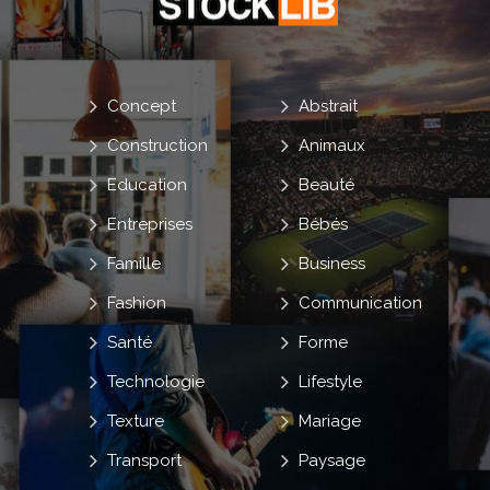
Concept
Abstrait
Construction
Animaux
Education
Beauté
Entreprises
Bébés
Famille
Business
Fashion
Communication
Santé
Forme
Technologie
Lifestyle
Texture
Mariage
Transport
Paysage