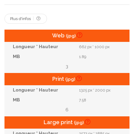
Musculaire
Terrifié
Muscles
Soupçon
Hooligan
Plus d'infos
Web
(jpg)
662 px * 1000 px
1.89
3
Print
(jpg)
1325 px * 2000 px
7.58
6
Large print
(jpg)
2573 px * 3885 px