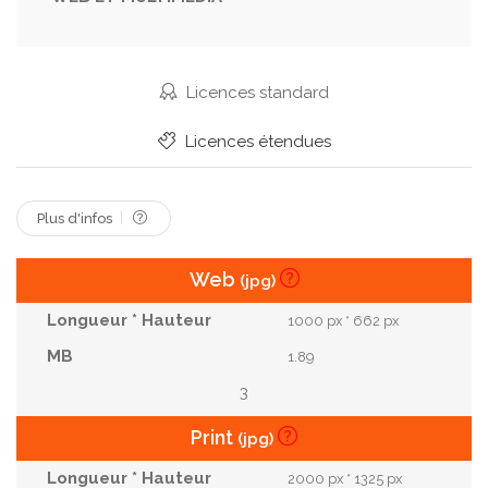
Mondial
Www
Réseau
Internet
Pointant
Surf
Bureau
Information
Web
Monde
Page
Large
Licences standard
Mondialisation
Ligne
Adresse
Site Web
Licences étendues
Points
Site
Accessibilité
Recherche
Lien
Virtuel
Trouver
Entreprises
Plus d'infos
Web
(jpg)
1000 px * 662 px
1.89
3
Print
(jpg)
2000 px * 1325 px