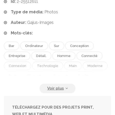
Id:
2-25512611
Type de média:
Photos
Auteur:
Gajus-Images
Mots-clés:
Bar
Ordinateur
Sur
Conception
Entreprise
Détail.
Homme
Connecté
Connexion
Technologie
Main
Moderne
Point
Éléments
Concept
Fenêtre
Communication
Connecter
Contact
Afficher
Électronique
Doigts
Écran
Numérique
Communiquer
Communications
TÉLÉCHARGEZ POUR DES PROJETS PRINT,
WEB ET MULTIMÉDIA