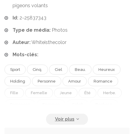
pigeons volants
Id:
2-25837343
Type de média:
Photos
Auteur:
Whiteisthecolor
Mots-clés:
Sport
Cinq.
Ciel
Beau.
Heureux
Holding
Personne
Amour
Romance
Fille
Femelle
Jeune
Été
Herbe.
Personnes
Femmes
Soleil
Bonheur.
Joie
Nature
Vol.
Amitié
Silhouette
Mains
Marche
Coucher De Soleil
Paix