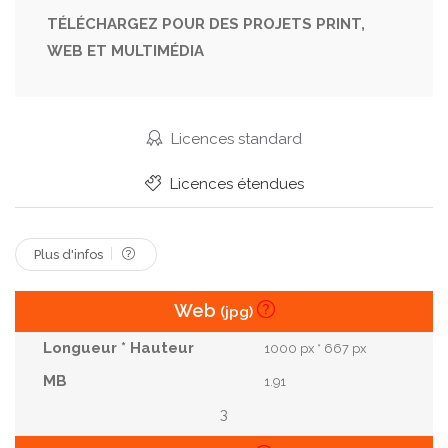
Symbole
Romantique
Diversité
Rêve
TÉLÉCHARGEZ POUR DES PROJETS PRINT,
WEB ET MULTIMÉDIA
Femme
Vers Le Bas
Mouvement
Récréation
Découverte
Colline
Harmonie
Aventure
Être
Licences standard
Cours D'exécution
Oiseaux
Silhouettes
Licences étendues
Bien
L '
Principal
Pigeons
Solidarité
Ambiance
Entouré
Plus d'infos
Web
(jpg)
1000 px * 667 px
1.91
3