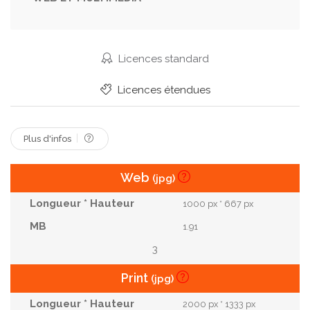
Poivre
Chaud
Bol
Gourmet
Traditionnel
Organique
Culinaire
Ail
Basilic
National
Méditerranéen
Licences standard
Assaisonnement
Courgettes
Cuit
Pâtes
Licences étendues
Oignon
Soupe
Végétalien
Céleri
Minestrone
Espace Libre
Cuisine Italienne
Plus d'infos
Web
(jpg)
1000 px * 667 px
1.91
3
Print
(jpg)
2000 px * 1333 px