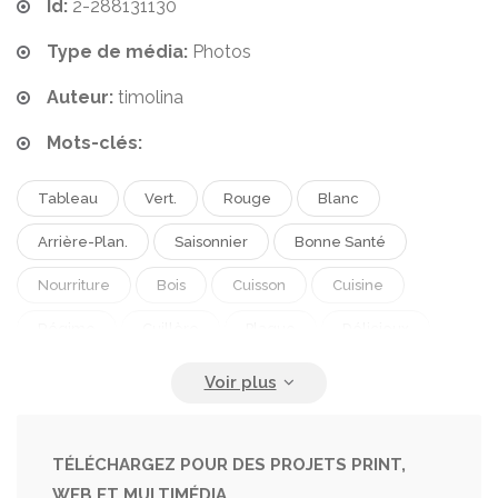
Id:
2-288131130
Type de média:
Photos
Auteur:
timolina
Mots-clés:
Tableau
Vert.
Rouge
Blanc
Arrière-Plan.
Saisonnier
Bonne Santé
Nourriture
Bois
Cuisson
Cuisine
Régime
Cuillère
Plaque
Délicieux
Repas
Plat
Haricot
Légume
Tomate
Pomme De Terre
Herbes
Dîner
Déjeuner
Carotte
Manger
Végétarien
TÉLÉCHARGEZ POUR DES PROJETS PRINT,
WEB ET MULTIMÉDIA