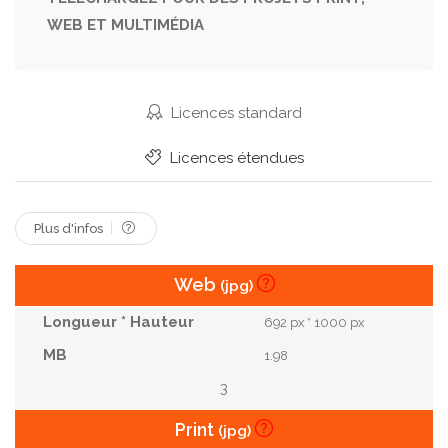
WEB ET MULTIMÉDIA
Rocheux
Canada.
Hôtel.
Canoë
Kayak
Britannique
Canadien
Loge
Attractions
Rocheuses
Jaspe
Colombie
Licences standard
Banff
Alberta
Yoho
Journée Ensoleillée
Licences étendues
Plus d'infos
Web
(jpg)
692 px * 1000 px
1.98
3
Print
(jpg)