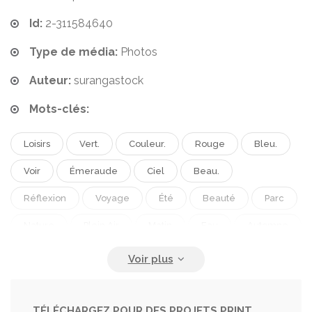
Id:
2-311584640
Type de média:
Photos
Auteur:
surangastock
Mots-clés:
Loisirs
Vert.
Couleur.
Rouge
Bleu.
Voir
Émeraude
Ciel
Beau.
Réflexion
Voyage
Été
Beauté
Parc
Nature
Plein Air
Matin
Eau
Automne
Montagne
Turquoise
Paysage
Forêt.
Scénique
Tourisme
Vacances
Station Balnéaire
National
Lac.
Photos
TÉLÉCHARGEZ POUR DES PROJETS PRINT,