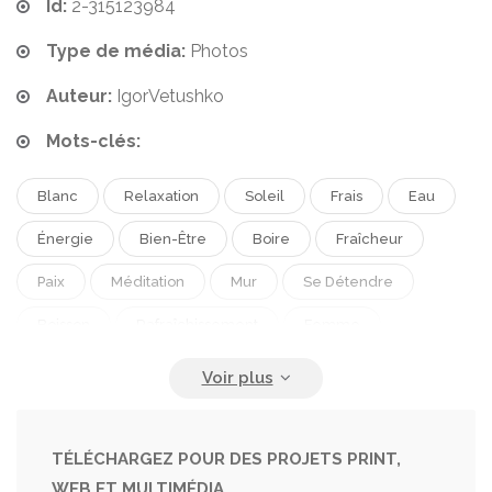
Id:
2-315123984
Type de média:
Photos
Auteur:
IgorVetushko
Mots-clés:
Blanc
Relaxation
Soleil
Frais
Eau
Énergie
Bien-Être
Boire
Fraîcheur
Paix
Méditation
Mur
Se Détendre
Boisson
Rafraîchissement
Femme
Style De Vie
À L'intérieur
Salle De Sport
Tranquillité
Sol
Harmonie
Spiritualité
Pieds Nus
Ombres
Yoga
Était
TÉLÉCHARGEZ POUR DES PROJETS PRINT,
WEB ET MULTIMÉDIA