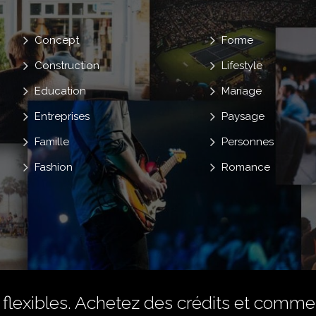
Concept
Forme
Construction
Lifestyle
Education
Mariage
Entreprises
Paysage
Famille
Personnes
Fashion
Romance
flexibles.
Achetez des crédits
et commenc