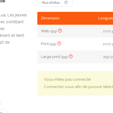
ond@
Plus d'infos
.ua. Les jeunes
Dimension
Longueu
ec scintillant
Les
Web
(jpg)
1000 p
rent et rient.
ept de
Print
(jpg)
2000 p
Large print
(jpg)
7952 p
Vous n'êtes pas connecté!
Connectez-vous afin de pouvoir téléc
re