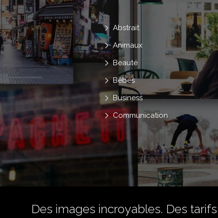
Abstrait
Animaux
Beauté
Bébés
Business
Communication
Des images incroyables. Des tarifs 