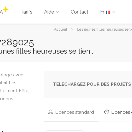
IA
Tarifs
Aide
Contact
Fr
Vous
Accueil
Les jeunes filles heureuses se ti
êtes
17289025
ici :
nes filles heureuses se tien...
TÉLÉCHARGEZ POUR DES PROJETS 
Licences standard
Licences 