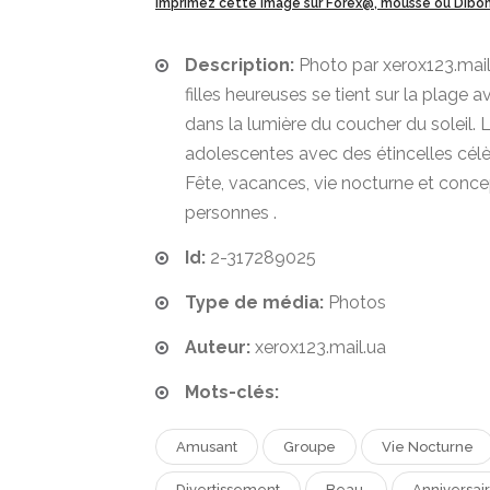
imprimez cette image sur Forex@, mousse ou Dib
Description:
Photo par xerox123.mail
filles heureuses se tient sur la plage av
dans la lumière du coucher du soleil. 
adolescentes avec des étincelles célèb
Fête, vacances, vie nocturne et conc
personnes .
Id:
2-317289025
Type de média:
Photos
Auteur:
xerox123.mail.ua
Mots-clés:
Amusant
Groupe
Vie Nocturne
Divertissement
Beau.
Anniversai