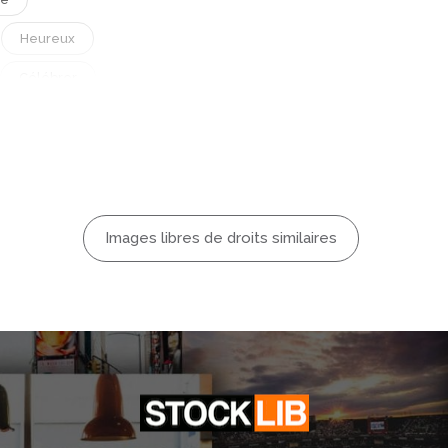
Heureux
Célébrer
Jeune
auté
sien.
cher De Soleil
Images libres de droits similaires
emme
riller
e
Brûlant
elle