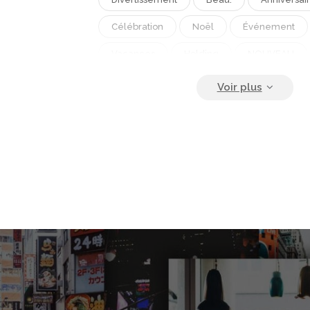
Célébration
Noël
Événement
Vacances
Holding
NOUVEAU
Faire La Fête
Fille
Femelle
Souriant
Été
Personnes
Be
Liberté.
Riant
Joyeux
Cauca
Lumière.
Sombre
Main
Cou
Année
Nuit
Romantique
F
Style De Vie
Feu
Flamme
B
Embrasé
Amis
Magie
Plag
Cierge Magique
Apprécier
Étinc
Feu D'artifice