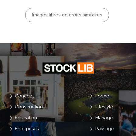
on
dis
Vol
Images libres de droits similaires
on
Jet
Bord
Topee
Concept
Forme
Construction
Lifestyle
Education
Mariage
Entreprises
Paysage