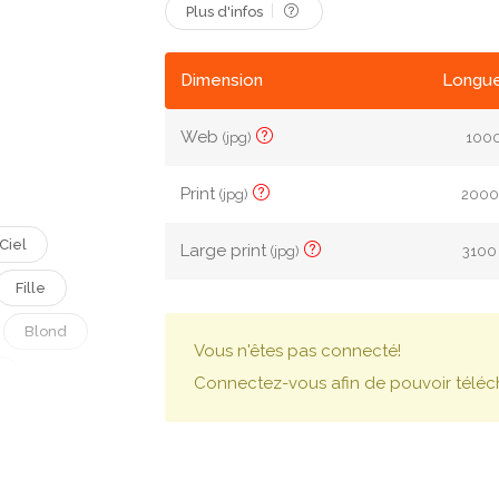
Plus d'infos
Dimension
Longue
Web
(jpg)
1000
Print
(jpg)
2000 
Ciel
Large print
(jpg)
3100 
Fille
Blond
Vous n'êtes pas connecté!
Connectez-vous afin de pouvoir téléc
e
Horizon
ysage Marin