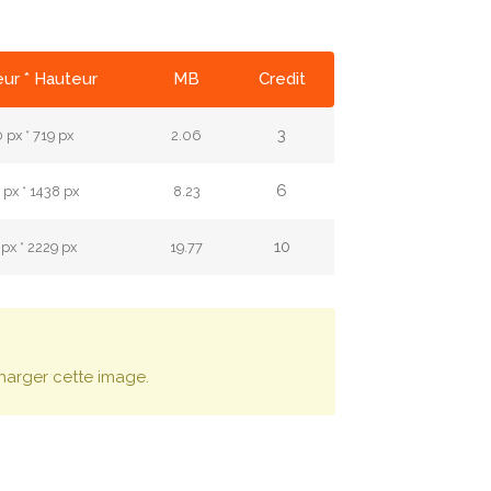
ur * Hauteur
MB
Credit
3
 px * 719 px
2.06
6
px * 1438 px
8.23
10
px * 2229 px
19.77
harger cette image.