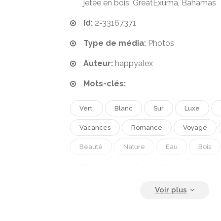
jetée en bois. GreatExuma, Bahamas
Id:
2-33167371
Type de média:
Photos
Auteur:
happyalex
Mots-clés:
Vert.
Blanc
Sur
Luxe
Vacances
Romance
Voyage
Beauté
Nature
Eau
Bois
Mer
Tropical
Pont
Paysage
Se Détendre
Romantique
Femm
Plage
Océan
Scénique
Pa