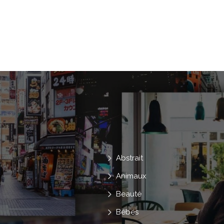
Rive
Jetée
Large
Récréati
Station Balnéaire
Attendant
Para
Aéronef
Bateau
Yacht
Avi
Île
Lagune
Hôtel.
L '
Bahamas.
Temps
Gueule
Exuma
Ça Va Aller, Ça Va Aller.
Abstrait
Animaux
Beauté
Bébés