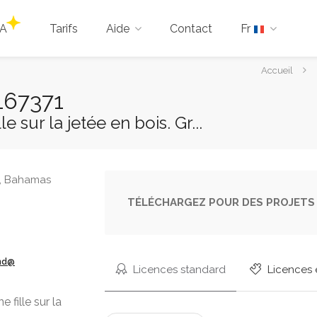
IA
Tarifs
Aide
Contact
Fr
Vous
Accueil
êtes
167371
ici :
e sur la jetée en bois. Gr...
TÉLÉCHARGEZ POUR DES PROJETS 
ond@
Licences standard
Licences 
 fille sur la