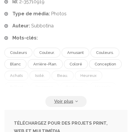
Id:
2-35710919
Type de média:
Photos
Auteur:
Subbotina
Mots-clés:
Couleurs
Couleur.
Amusant
Couleurs.
Blanc
Arrière-Plan.
Coloré
Conception
Achats
Isolé.
Beau.
Heureux
Brillant
Personne
Boutique
Magasin
Faire La Fête
Fille
Femelle
Été
Personnes
Femmes
Beauté
Modèle
Joie
Portrait
Sourire
Cheveux
Filles
TÉLÉCHARGEZ POUR DES PROJETS PRINT,
WEB ET MULTIMÉDIA