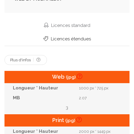
Haut
Mode
Couleur
Vif
Adolescent
Bouche
Affronter
Électrique
Style
Vieux
Drôle
Mains
Bracelet
Licences standard
Accessoire
Ouvrir
Peau
Arc En Ciel
Licences étendues
Éléments
Manucure
Collier
Émotions
Plus d'infos
Web
(jpg)
1000 px * 725 px
2.07
3
Print
(jpg)
2000 px * 1449 px