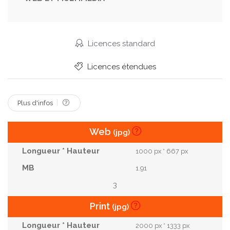
Vitamine
Tomates
Légumes
École
Femme
Travail
Laitue
Croustillant
Jus
Nutritif
Nutriments
Vitamines
Licences standard
Pain
Collations
Fabrication
Calories
Licences étendues
Fruits
"sandwich"
Se Préparer
Végétalien
Complet
Alors Que
Blé Complet
Plus d'infos
Web
(jpg)
1000 px * 667 px
1.91
3
Print
(jpg)
2000 px * 1333 px