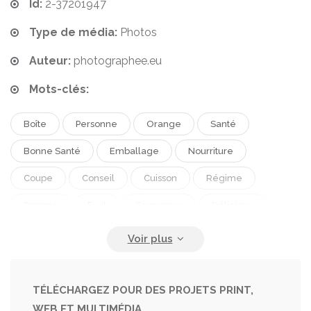
Id:
2-37201947
Type de média:
Photos
Auteur:
photographee.eu
Mots-clés:
Boîte
Personne
Orange
Santé
Bonne Santé
Emballage
Nourriture
Coupe
Conseil
Cuisson
Régime
Pomme
Fruit
Savoureux
Délicieux
Repas
Petit-Déjeuner
Collation
Plat
Plastique
Boire
Légume
Cerise
Nutrition
Déjeuner
Cuisiner
Végétarien
TÉLÉCHARGEZ POUR DES PROJETS PRINT,
WEB ET MULTIMÉDIA