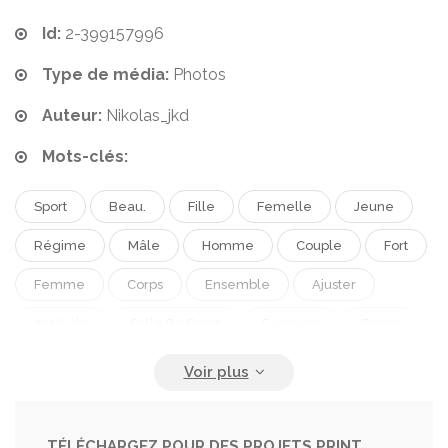
Id:
2-399157996
Type de média:
Photos
Auteur:
Nikolas_jkd
Mots-clés:
Sport
Beau.
Fille
Femelle
Jeune
Régime
Mâle
Homme
Couple
Fort
Femme
Corps
Ensemble
Ajuster
Aptitude
Salle De Sport
Exercice
Force
Sexy
Athlète
Entraînement
Musculation
Muscle
Tanné
Athlétique
Biceps
Culturiste
Haltère
Muscles
Abdominal
TÉLÉCHARGEZ POUR DES PROJETS PRINT,