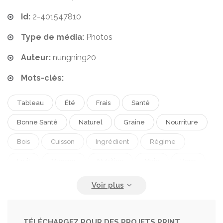
Id:
2-401547810
Type de média:
Photos
Auteur:
nungning20
Mots-clés:
Tableau
Été
Frais
Santé
Bonne Santé
Naturel
Graine
Nourriture
Bois
Cuisson
Ingrédient
Régime
Fruit
Manger
Nutrition
Main
Rose
Salade
Végétarien
Intérieur
Femme
Organique
Asiatique.
Cactus
Apéritif
Bien-Être
Asie
Peeling
Se Préparer
TÉLÉCHARGEZ POUR DES PROJETS PRINT,