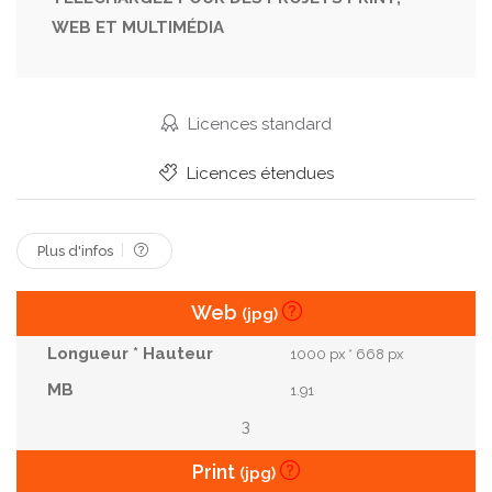
WEB ET MULTIMÉDIA
Végétalien
Cuisinier
Pitaya
Fruits Tropicaux
Fruit Du Dragon
Licences standard
Licences étendues
Plus d'infos
Web
(jpg)
1000 px * 668 px
1.91
3
Print
(jpg)