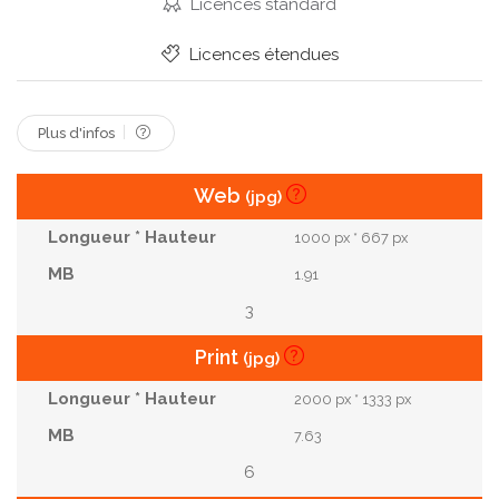
Asiatique.
Porter
Sous
Jeans
Site
Licences standard
Marteau
Travailleur
Denim
Constructeur
Licences étendues
Ouvriers
Gant
Ceinture
Entrepreneur
Contremaître
Non
Faire
Plus d'infos
Web
(jpg)
1000 px * 667 px
1.91
3
Print
(jpg)
2000 px * 1333 px
7.63
6