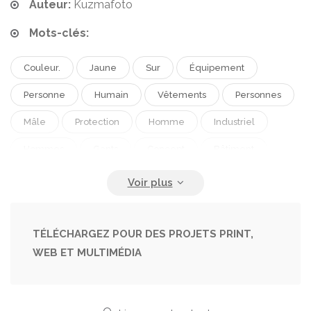
Auteur:
Kuzmafoto
Mots-clés:
Couleur.
Jaune
Sur
Équipement
Personne
Humain
Vêtements
Personnes
Mâle
Protection
Homme
Industriel
Hommes
Gants
Concept
Bâtiment
Construction
Industrie
Doigts
Fonctionnement
Avec
Profession
Professionnel
Travail
Bras
Outil
TÉLÉCHARGEZ POUR DES PROJETS PRINT,
WEB ET MULTIMÉDIA
Emploi
Partie
Gris.
Casque
Protecteur
Construire
Construit
Sécurité