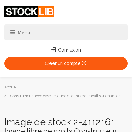
Connexion
Créer un compte
Vous
Accueil
êtes
Constructeur avec casque jaune et gants de travail sur chantier
ici :
Image de stock 2-4112161
Image libre de droits Constructeur