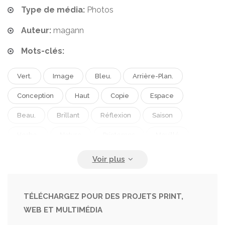
Type de média:
Photos
Auteur:
magann
Mots-clés:
Vert.
Image
Bleu.
Arrière-Plan.
Conception
Haut
Copie
Espace
Beau.
Brillant
Réflexion
Saison
Herbe.
Nature
Printemps
Mouillé
Plein Air
Matin
Eau
Automne
Orange
Lumière.
Chaud
Arbre
Sombre
Photo
Route
Paysage
TÉLÉCHARGEZ POUR DES PROJETS PRINT,
WEB ET MULTIMÉDIA
Coucher De Soleil
Froid.
Arbres
Brume