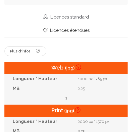
Éléments
Fantaisie
Couler
Brouillard.
Tôt
Rêve
Doigts
Forêt.
Avec
Licences standard
Gris.
Ombre
Papier Peint
Projet
Licences étendues
Magie
Sauvage
Dans
Colline
Allemagne.
Plus d'infos
Web
(jpg)
1000 px * 785 px
2.25
3
Print
(jpg)
2000 px * 1570 px
8.98