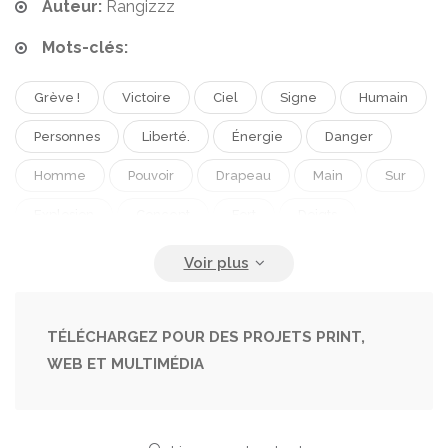
Auteur:
Rangizzz
Mots-clés:
Grève !
Victoire
Ciel
Signe
Humain
Personnes
Liberté.
Énergie
Danger
Homme
Pouvoir
Drapeau
Main
Sur
Explosion
Concept
Fort
Doigts
Pression
Bras
Brûler
Feu
Justice
Force
Colère.
Poing
Poings
Attaque
Guerre
Lutte
Violence
Agression
TÉLÉCHARGEZ POUR DES PROJETS PRINT,
WEB ET MULTIMÉDIA
Conflit
Colère
Stressé
Geste
Dramatique
Émeute
Forcer
Révolution