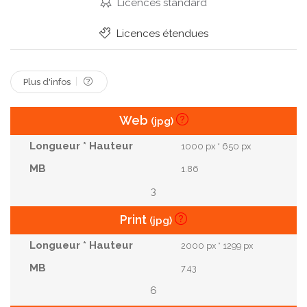
Protestation
Frapper
Agressif
Punch
Licences standard
Boxe
Dames
Impact
Allumage
Licences étendues
Rebelle
Bosse
Plus d'infos
Web
(jpg)
1000 px * 650 px
1.86
3
Print
(jpg)
2000 px * 1299 px
7.43
6