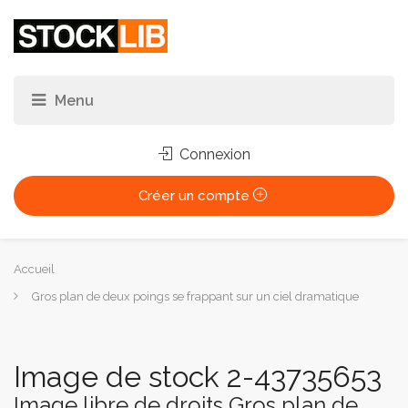
Connexion
Créer un compte
Vous
Accueil
êtes
Gros plan de deux poings se frappant sur un ciel dramatique
ici :
Image de stock 2-43735653
Image libre de droits Gros plan de