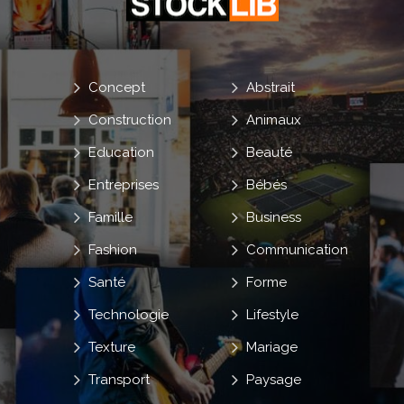
Concept
Abstrait
Construction
Animaux
Education
Beauté
Entreprises
Bébés
Famille
Business
Fashion
Communication
Santé
Forme
Technologie
Lifestyle
Texture
Mariage
Transport
Paysage