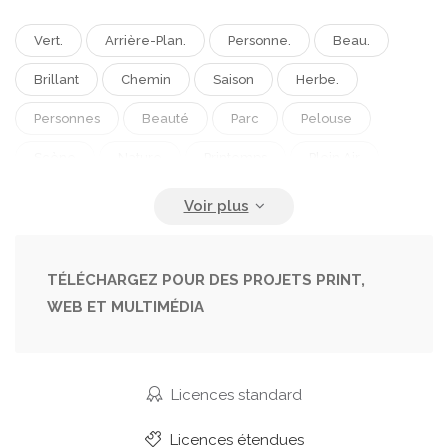
Vert.
Arrière-Plan.
Personne.
Beau.
Brillant
Chemin
Saison
Herbe.
Personnes
Beauté
Parc
Pelouse
Scène
Nature
Printemps
Plein Air
Jardin
Usine
Rural
Ensoleillé
Naturel
Arbre
Bifurquer
Feuillage
Route
Paysage
Tranquille
Calme
TÉLÉCHARGEZ POUR DES PROJETS PRINT,
WEB ET MULTIMÉDIA
Forêt.
Bois
Scénique
Dans
Chêne
Voie
Marcher
Banc
Sentier
Allée
Parcs
Ruelle
L '
Garten
Temps
Licences standard
Parque
Parkanlage
Gueule
Parques
Licences étendues