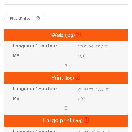
Jardin Paysager
Allée Forestière
Plus d'infos
Web
(jpg)
1000 px * 667 px
1.91
3
Print
(jpg)
2000 px * 1333 px
7.63
6
Large print
(jpg)
3000 px * 2000 px