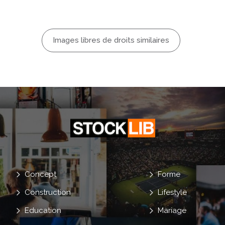
 Soleil
ure
Jupe
Images libres de droits similaires
À Main
Soleil
e Personnel
Concept
Forme
Construction
Lifestyle
Education
Mariage