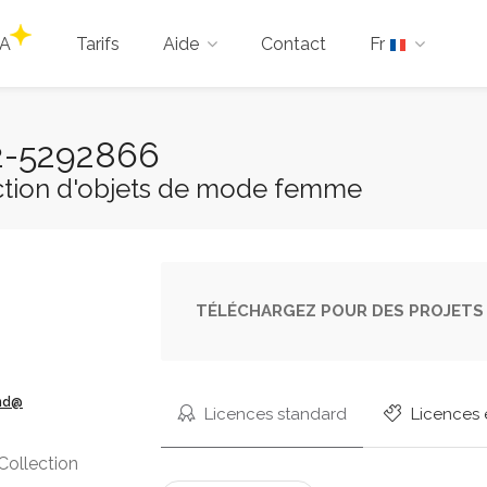
IA
Tarifs
Aide
Contact
Fr
V
ê
k 2-5292866
ic
lection d'objets de mode femme
TÉLÉCHARGEZ POUR DES PROJETS 
ond@
Licences standard
Licences 
Collection