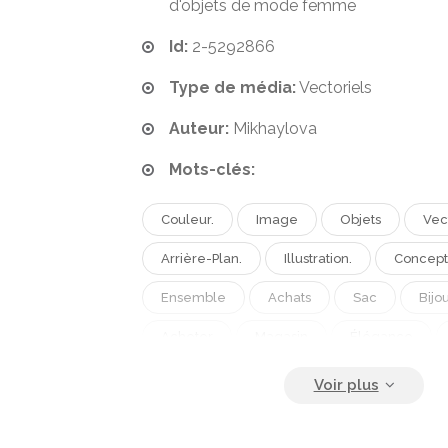
d'objets de mode femme
Id:
2-5292866
Type de média:
Vectoriels
Auteur:
Mikhaylova
Mots-clés:
Couleur.
Image
Objets
Vec
Arrière-Plan.
Illustration.
Concept
Ensemble
Achats
Sac
Bijo
Acheter
Magasin
Élégance
Vêtements
Femmes
Mode
Modèle
Style
Rose
Charm