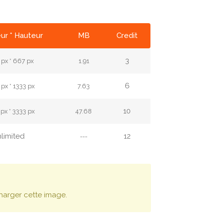
ur * Hauteur
MB
Credit
3
px * 667 px
1.91
6
px * 1333 px
7.63
10
px * 3333 px
47.68
limited
12
---
harger cette image.