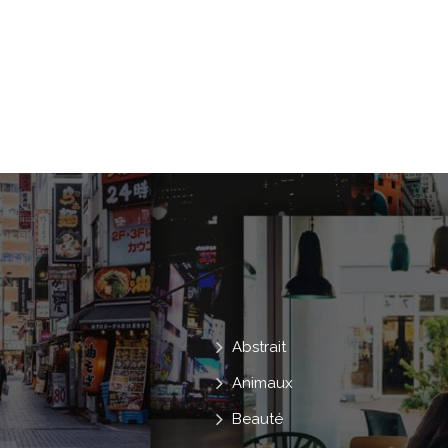
Suspendu
Collection
Lunettes De
Boucles D'oreilles
Porter
Chauss
Parfum
Bourse
Cintre
Sac 
Blouse
Boutique
Bijouterie
Lunettes
Talons Hauts
Accessoir
Bijou
Abstrait
Animaux
Beauté