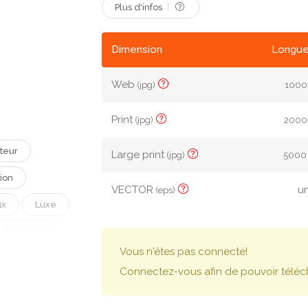
Plus d'infos
Dimension
Longue
Web
(jpg)
1000 
Print
(jpg)
2000 
teur
Large print
(jpg)
5000 
ion
VECTOR
un
(eps)
ux
Luxe
Femelle
Vous n'êtes pas connecté!
Fleur
Connectez-vous afin de pouvoir téléc
e
Chaîne