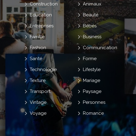
Construction
Animaux
Education
Beauté
Entreprises
Bébés
Famille
Business
Fashion
Communication
Santé
Forme
Technologie
Lifestyle
Texture
Mariage
Transport
Paysage
Vintage
Personnes
Voyage
Romance