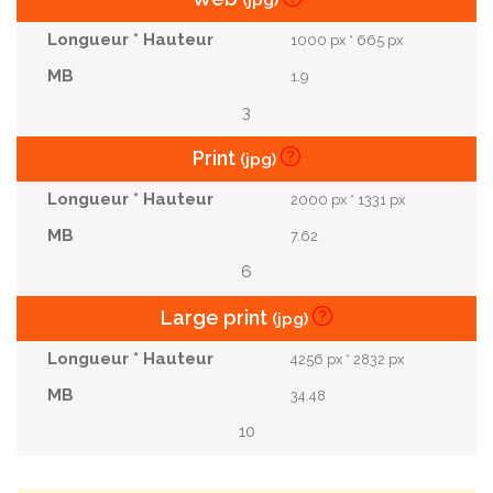
(jpg)
1000 px * 665 px
1.9
3
Print
(jpg)
2000 px * 1331 px
7.62
6
Large print
(jpg)
4256 px * 2832 px
34.48
10