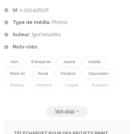
Id:
2-552456516
Type de média:
Photos
Auteur:
IgorVetushko
Mots-clés:
Vert.
Entreprise
Jeune
Adulte
Plein Air
Rural
Feuilles
Caucasien.
Plantes
Homme
Couper.
Buissons
Village
Ferme
Agriculture
Professionnel
Style De Vie
Travail
Outil
Campagne
Jardinage
Agricole
Ciseaux
Branches
Beau
Travailleur
Fermier
Jour
TÉLÉCHARGEZ POUR DES PROJETS PRINT,