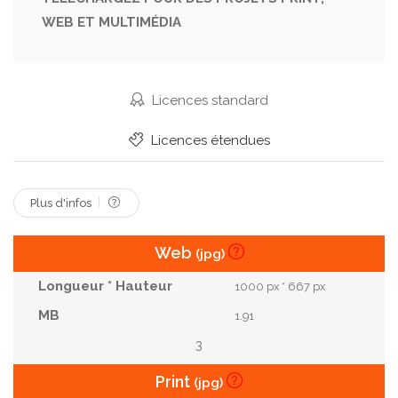
WEB ET MULTIMÉDIA
Garniture
Barbu
Sécateur
Personne
Lumière Naturelle
Main Verte
Doigts Verts
Ciseaux De Jardinage
Licences standard
Licences étendues
Plus d'infos
Web
(jpg)
1000 px * 667 px
1.91
3
Print
(jpg)