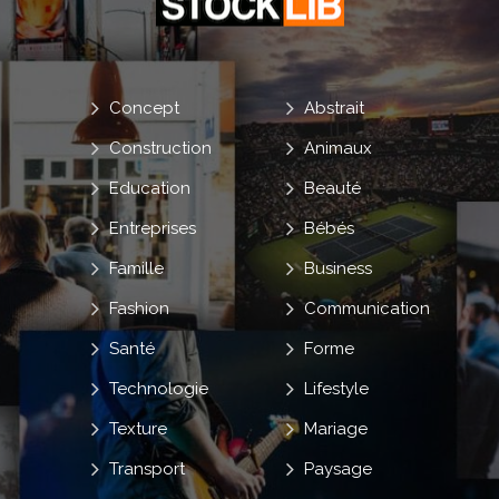
Concept
Abstrait
Construction
Animaux
Education
Beauté
Entreprises
Bébés
Famille
Business
Fashion
Communication
Santé
Forme
Technologie
Lifestyle
Texture
Mariage
Transport
Paysage