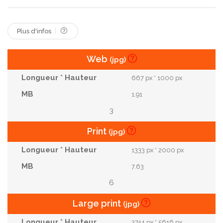
Plus d'infos
Web
(jpg)
667 px * 1000 px
1.91
3
Print
(jpg)
1333 px * 2000 px
7.63
6
Large print
(jpg)
3744 px * 5616 px