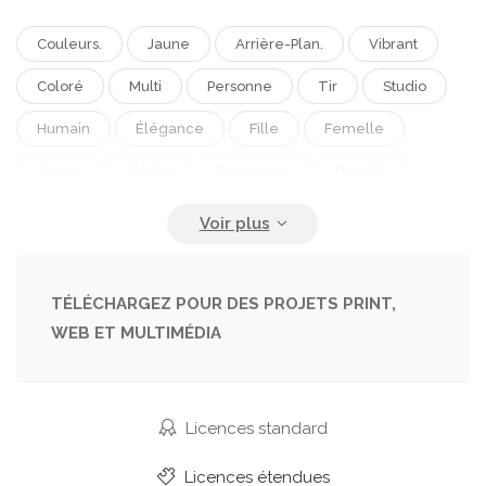
Couleurs.
Jaune
Arrière-Plan.
Vibrant
Coloré
Multi
Personne
Tir
Studio
Humain
Élégance
Fille
Femelle
Jeune
Adulte
Personnes
Beauté
Modèle
Portrait
Mignon
Caucasien.
Cheveux
Sensualité
Noir
Yeux
Mode
Peau
Lisse
Charme
Femme
TÉLÉCHARGEZ POUR DES PROJETS PRINT,
WEB ET MULTIMÉDIA
Se Maquiller
Corps
Produits De Beauté
Seulement
Touchant
Regarder
Sexy
Attractif.
Sensuelle
Poser
Mince
Licences standard
Perfection
Tentant
Eyeliner
Féminité
Licences étendues