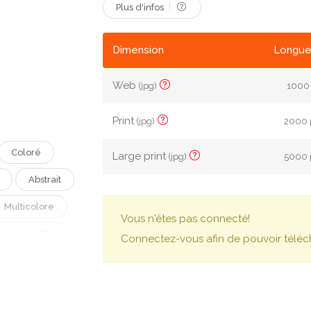
Plus d'infos
Dimension
Longue
Web
(jpg)
1000 
Print
(jpg)
2000 p
Coloré
Large print
(jpg)
5000 p
Abstrait
Multicolore
Vous n'êtes pas connecté!
Arrière-Plan
Connectez-vous afin de pouvoir téléc
te
eint
Pente