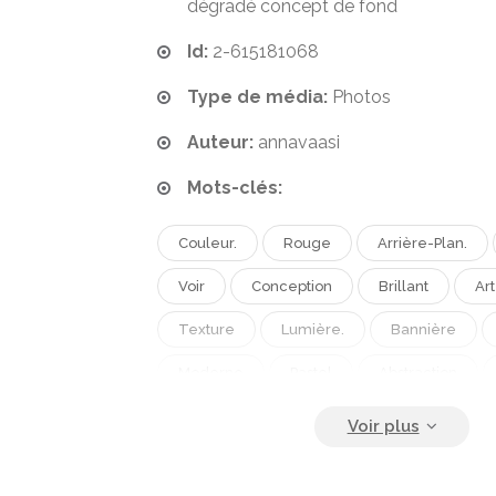
dégradé concept de fond
Id:
2-615181068
Type de média:
Photos
Auteur:
annavaasi
Mots-clés:
Couleur.
Rouge
Arrière-Plan.
Voir
Conception
Brillant
Art
Texture
Lumière.
Bannière
Moderne
Pastel
Abstraction
Concept
Lisse
Doux
Futuris
Numérique
Dynamique
Papier P