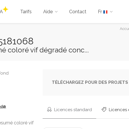
IA
Tarifs
Aide
Contact
Fr
Vous
Accu
êtes
15181068
ici :
é coloré vif dégradé conc...
TÉLÉCHARGEZ POUR DES PROJETS 
ond@
Licences standard
Licences 
ésumé coloré vif