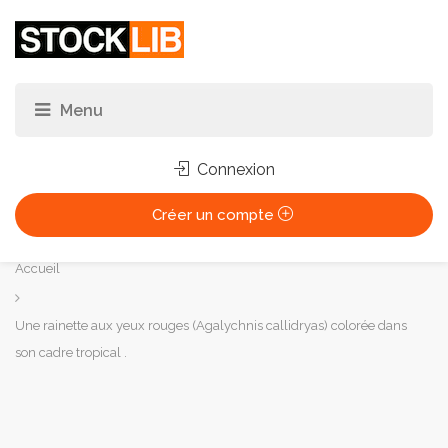
Connexion
Créer un compte
Vous
Accueil
êtes
ici :
Une rainette aux yeux rouges (Agalychnis callidryas) colorée dans
son cadre tropical .