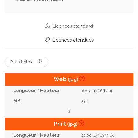
Costa
Étage
Yeux
Yeux
Agalychnis
Rica
C'est
Raná
M. Selva
Rouges
Zwierzeta
Image Couleur
Espace Libre
Licences standard
Costa Rica
Amérique Du Sud
Rainette
Licences étendues
Forêt Tropicale Humide
Amérique Centrale
Plus d'infos
Web
(jpg)
1000 px * 667 px
1.91
3
Print
(jpg)
2000 px * 1333 px