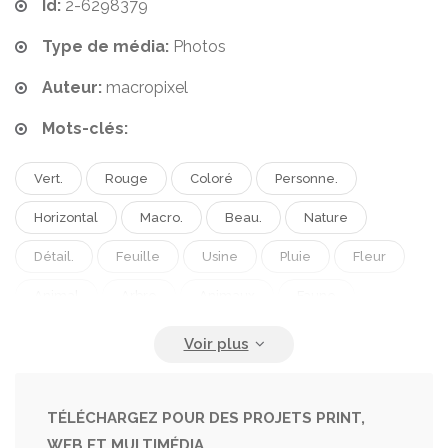
Id:
2-6298379
Type de média:
Photos
Auteur:
macropixel
Mots-clés:
Vert.
Rouge
Coloré
Personne.
Horizontal
Macro.
Beau.
Nature
Détail.
Feuille
Usine
Pluie
Fleur
Animal
Arbre
Animaux
Faune
Tropical
Œil
Forêt.
Jungle
Dans
Sud
Paramètre
Grenouille
Grenouilles
Amérique.
Amphibie
Forêt Tropicale
Jour
TÉLÉCHARGEZ POUR DES PROJETS PRINT,
WEB ET MULTIMÉDIA