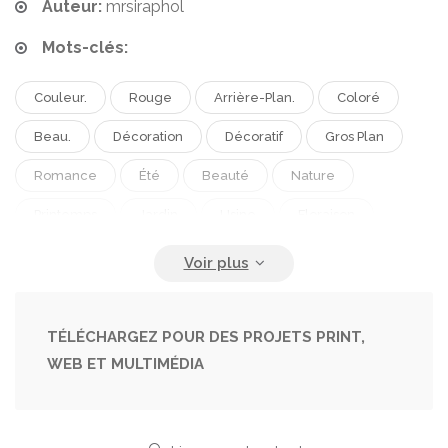
Auteur:
mrsiraphol
Mots-clés:
Couleur.
Rouge
Arrière-Plan.
Coloré
Beau.
Décoration
Décoratif
Gros Plan
Romance
Été
Beauté
Nature
Printemps
Jardin
Usine
Floraison
Floral
Fleur
Fleurs.
Naturel
Modèle
Photo
Ancien
Bouquet
Romantique
Roses
Bouquet De Fleurs
Fond De Fleurs
TÉLÉCHARGEZ POUR DES PROJETS PRINT,
WEB ET MULTIMÉDIA
Fond Vintage