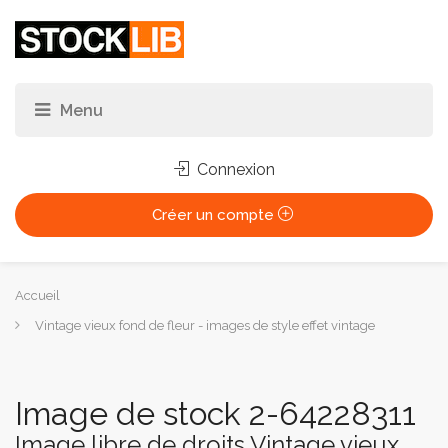
Connexion
Créer un compte
Vous
Accueil
êtes
Vintage vieux fond de fleur - images de style effet vintage
ici :
Image de stock 2-64228311
Image libre de droits Vintage vieux