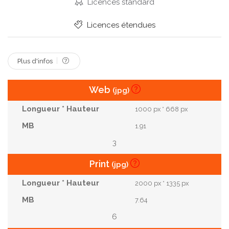
Licences standard
Licences étendues
Plus d'infos
Web
(jpg)
1000 px * 668 px
1.91
3
Print
(jpg)
2000 px * 1335 px
7.64
6