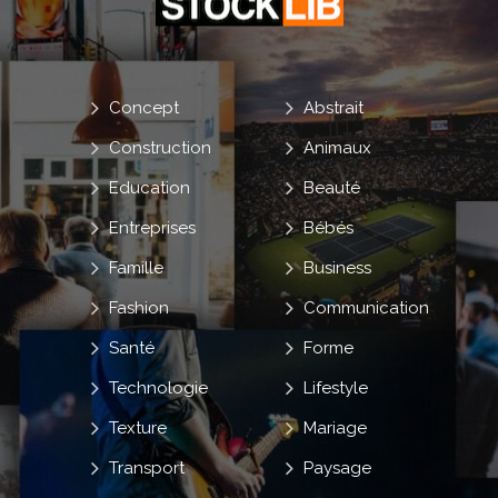
Concept
Abstrait
Construction
Animaux
Education
Beauté
Entreprises
Bébés
Famille
Business
Fashion
Communication
Santé
Forme
Technologie
Lifestyle
Texture
Mariage
Transport
Paysage