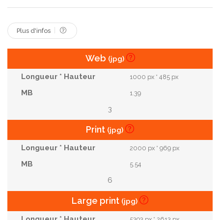
Plus d'infos
Web
(jpg)
1000 px * 485 px
1.39
3
Print
(jpg)
2000 px * 969 px
5.54
6
Large print
(jpg)
5393 px * 2613 px