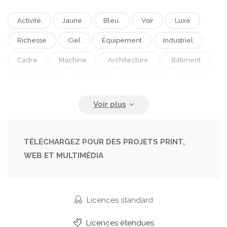
Activité
Jaune
Bleu.
Voir
Luxe
Richesse
Ciel
Équipement
Industriel
Cadre
Machine
Architecture.
Bâtiment
Construction
Domaine
Extérieur
Maison
Industrie
Bureau
Structure
Tour
Réel
Clair
Complexe
Fonctionnement
Profession
Travail
Partie
Projet
TÉLÉCHARGEZ POUR DES PROJETS PRINT,
WEB ET MULTIMÉDIA
Construit
Occupé.
Panorama
Horizon
Grue
Site
Appartement
Béton
Logement
Organisation
Milieu
Lieu
Licences standard
Échafaudage
Bâtiment Bleu
Licences étendues