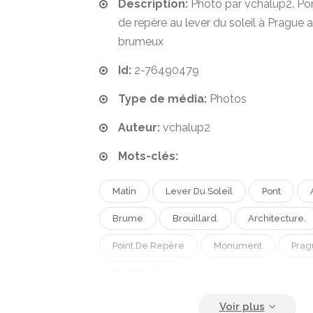
Description:
Photo par vchalup2. Pon
de repère au lever du soleil à Prague 
brumeux
Id:
2-76490479
Type de média:
Photos
Auteur:
vchalup2
Mots-clés:
Matin
Lever Du Soleil
Pont
Brume
Brouillard.
Architecture.
Point De Repère
Monument
Prag
Pont Charles