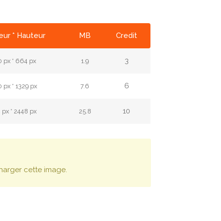
ur * Hauteur
MB
Credit
3
 px * 664 px
1.9
6
 px * 1329 px
7.6
10
 px * 2448 px
25.8
harger cette image.