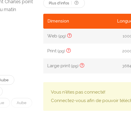
t Charles point
Plus d'infos
au matin
Dimension
Longue
Web
(jpg)
1000
Print
(jpg)
2000
Large print
(jpg)
3684
Aube
Vous n'êtes pas connecté!
Connectez-vous afin de pouvoir téléc
ue
Aube