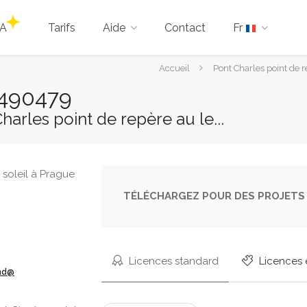
IA
Tarifs
Aide
Contact
Fr
Vous
Accueil
Pont Charles point de 
êtes
6490479
ici :
harles point de repère au le...
TÉLÉCHARGEZ POUR DES PROJETS 
Licences standard
Licences 
ond@