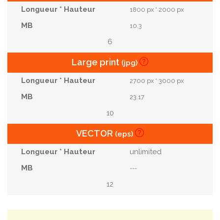
1800 px * 2000 px
10.3
6
Large print
(jpg)
2700 px * 3000 px
23.17
10
VECTOR
(eps)
unlimited
---
12