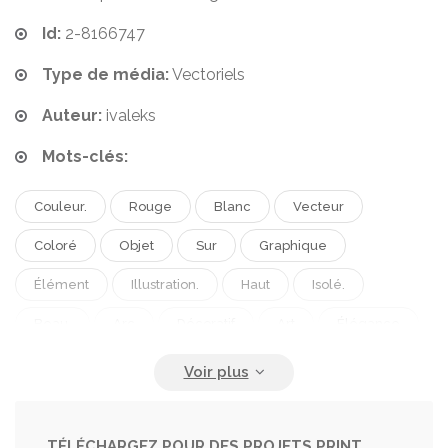
Id:
2-8166747
Type de média:
Vectoriels
Auteur:
ivaleks
Mots-clés:
Couleur.
Rouge
Blanc
Vecteur
Coloré
Objet
Sur
Graphique
Élément
Illustration.
Haut
Isolé.
Beau.
Arc
Décoratif
Art
Élégance
Femelle
Femmes
Mignon
Mode
Modèle
Noir
Style
Rétro
Ancien
Accessoire
Dos
Icône
Élégant
TÉLÉCHARGEZ POUR DES PROJETS PRINT,