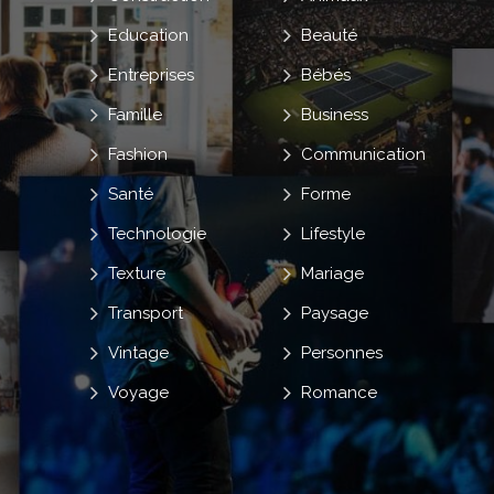
Education
Beauté
Entreprises
Bébés
Famille
Business
Fashion
Communication
Santé
Forme
Technologie
Lifestyle
Texture
Mariage
Transport
Paysage
Vintage
Personnes
Voyage
Romance