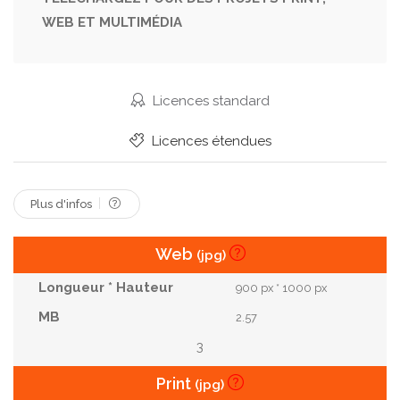
WEB ET MULTIMÉDIA
Femme
Avec
Féminin
Dessin
Épingle
Tendances
Dame
Esquisser
Tous
Sexy
Chaussure
Talons
Licences standard
Chaussures
Dame.
Édition
Officiel
Licences étendues
Pour
Épingles
À La Mode
Facile
Plus d'infos
Web
(jpg)
900 px * 1000 px
2.57
3
Print
(jpg)